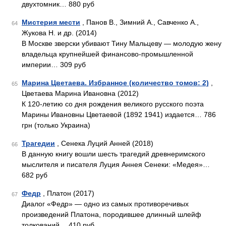
двухтомник… 880 руб
Мистерия мести
, Панов В., Зимний А., Савченко А.,
64
Жукова Н. и др. (2014)
В Москве зверски убивают Тину Мальцеву — молодую жену
владельца крупнейшей финансово-промышленной
империи… 309 руб
Марина Цветаева. Избранное (количество томов: 2)
,
65
Цветаева Марина Ивановна (2012)
К 120-летию со дня рождения великого русского поэта
Марины Ивановны Цветаевой (1892 1941) издается… 786
грн (только Украина)
Трагедии
, Сенека Луций Анней (2018)
66
В данную книгу вошли шесть трагедий древнеримского
мыслителя и писателя Луция Аннея Сенеки: «Медея»…
682 руб
Федр
, Платон (2017)
67
Диалог «Федр» — одно из самых противоречивых
произведений Платона, породившее длинный шлейф
толкований… 410 руб