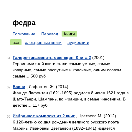
федра
Толкование
Перевод
Книги
все
электронные книги
аудиокниги
Галерея знаменитых женщин. Книга 2
(2001)
61
Героинями этой книги стали самые умные, самые
коварные, самые распутные и красивые, одним словом
самые… 500 руб
Басни
, Лафонтен Ж. (2014)
62
Жан де Лафонтен (1621-1695) родился 8 июля 1621 года в
Шато-Тьери, Шампань, во Франции, в семье чиновника. В
детстве… 117 руб
Избранное комплект из 2 книг
, Цветаева М. (2012)
63
К 120-летию со дня рождения великого русского поэта
Марины Ивановны Цветаевой (1892–1941) издается