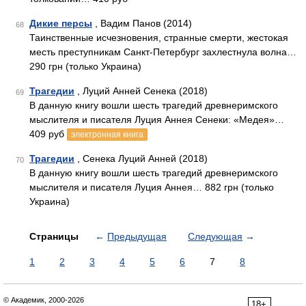
Дикие персы
, Вадим Панов (2014)
68
Таинственные исчезновения, странные смерти, жестокая
месть преступникам Санкт-Петербург захлестнула волна…
290 грн (только Украина)
Трагедии
, Луций Анней Сенека (2018)
69
В данную книгу вошли шесть трагедий древнеримского
мыслителя и писателя Луция Аннея Сенеки: «Медея»…
409 руб
электронная книга
Трагедии
, Сенека Луций Анней (2018)
70
В данную книгу вошли шесть трагедий древнеримского
мыслителя и писателя Луция Аннея… 882 грн (только
Украина)
Страницы
←
Предыдущая
Следующая
→
1
2
3
4
5
6
7
8
© Академик, 2000-2026
18+