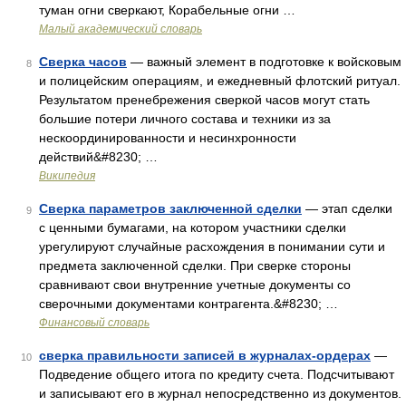
туман огни сверкают, Корабельные огни …
Малый академический словарь
Сверка часов
— важный элемент в подготовке к войсковым
8
и полицейским операциям, и ежедневный флотский ритуал.
Результатом пренебрежения сверкой часов могут стать
большие потери личного состава и техники из за
нескоординированности и несинхронности
действий&#8230; …
Википедия
Сверка параметров заключенной сделки
— этап сделки
9
с ценными бумагами, на котором участники сделки
урегулируют случайные расхождения в понимании сути и
предмета заключенной сделки. При сверке стороны
сравнивают свои внутренние учетные документы со
сверочными документами контрагента.&#8230; …
Финансовый словарь
сверка правильности записей в журналах-ордерах
—
10
Подведение общего итога по кредиту счета. Подсчитывают
и записывают его в журнал непосредственно из документов.