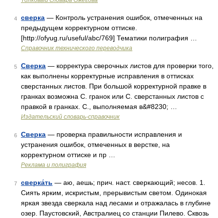
Толковый словарь Ожегова
сверка
— Контроль устранения ошибок, отмеченных на
4
предыдущем корректурном оттиске.
[http://ofyug.ru/useful/abc/769] Тематики полиграфия …
Справочник технического переводчика
Сверка
— корректура сверочных листов для проверки того,
5
как выполнены корректурные исправления в оттисках
сверстанных листов. При большой корректурной правке в
гранках возможна С. гранок или С. сверстанных листов с
правкой в гранках. С., выполняемая в&#8230; …
Издательский словарь-справочник
Сверка
— проверка правильности исправления и
6
устранения ошибок, отмеченных в верстке, на
корректурном оттиске и пр …
Реклама и полиграфия
сверка́ть
— аю, аешь; прич. наст. сверкающий; несов. 1.
7
Сиять ярким, искристым, прерывистым светом. Одинокая
яркая звезда сверкала над лесами и отражалась в глубине
озер. Паустовский, Австралиец со станции Пилево. Сквозь