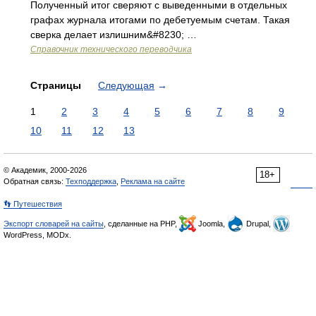
Полученный итог сверяют с выведенными в отдельных
графах журнала итогами по дебетуемым счетам. Такая
сверка делает излишним&#8230; …
Справочник технического переводчика
Страницы
Следующая
→
1
2
3
4
5
6
7
8
9
10
11
12
13
© Академик, 2000-2026
18+
Обратная связь:
Техподдержка
,
Реклама на сайте
👣 Путешествия
Экспорт словарей на сайты
, сделанные на PHP,
Joomla,
Drupal,
WordPress, MODx.