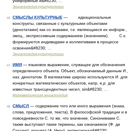
униформные и&#8230; …
Энциклопедия культурологии
СМЫСЛЫ КУЛЬТУРНЫЕ
— идеациональные
46
конструкты, связанные с культурными объектами
(денотатами) как со знаками, т.е. являющиеся их информ.,
эмоц., экспрессивным содержанием (значением). С.к.
формируются индивидами и коллективами в процессе
освоения&#8230; …
Энциклопедия культурологии
ИМЯ
— языковое выражение, служащее для обозначения
47
определенного объекта. Объект, обозначаемый данным И.,
наз. денотатом. В математике широко используются И. для
конкретных математических объектов, напр, е,p. для
известных трансцендентных чисел, sin&#8230; …
Математическая энциклопедия
СМЫСЛ
— содержание того или иного выражения (знака,
48
слова, предложения, текста). В философской традиции и в
повседневности С. то же, что значение. Синонимами С.
также выступают такие термины, как означаемое (Ф. де
Соссюр), концепт (А. Черч), интенсионал&#8230; …