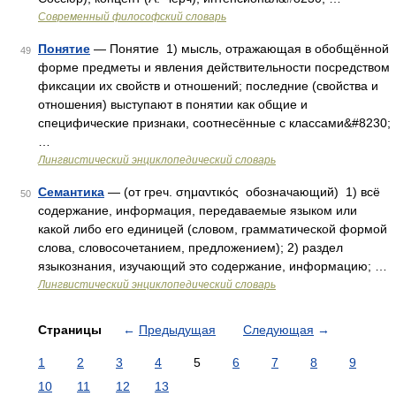
Современный философский словарь
Понятие
— Понятие 1) мысль, отражающая в обобщённой
49
форме предметы и явления действительности посредством
фиксации их свойств и отношений; последние (свойства и
отношения) выступают в понятии как общие и
специфические признаки, соотнесённые с классами&#8230;
…
Лингвистический энциклопедический словарь
Семантика
— (от греч. σημαντικός обозначающий) 1) всё
50
содержание, информация, передаваемые языком или
какой либо его единицей (словом, грамматической формой
слова, словосочетанием, предложением); 2) раздел
языкознания, изучающий это содержание, информацию; …
Лингвистический энциклопедический словарь
Страницы
←
Предыдущая
Следующая
→
1
2
3
4
5
6
7
8
9
10
11
12
13