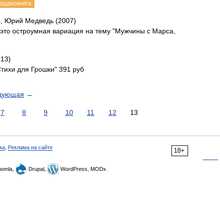
аудиокнига
, Юрий Медведь (2007)
 это остроумная вариация на тему "Мужчины с Марса,
013)
тихи для Грошки" 391 руб
дующая
→
7
8
9
10
11
12
13
ка
,
Реклама на сайте
18+
omla,
Drupal,
WordPress, MODx.