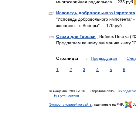
многосерийная радиопьеса… 235 руб
Исповедь добровольного impotenta
127
"Исповедь добровольного импотента" -
женщины - с Венеры" … 170 руб
Стихи для Грошки
, Войцех Пестка (2
128
Предлагаем вашему вниманию книгу "С
Страницы
←
Предыдущая
Сле
1
2
3
4
5
6
© Академик, 2000-2026
Обратная связь:
Техподдерж
👣 Путешествия
Экспорт словарей на сайты
, сделанные на PHP,
Jo