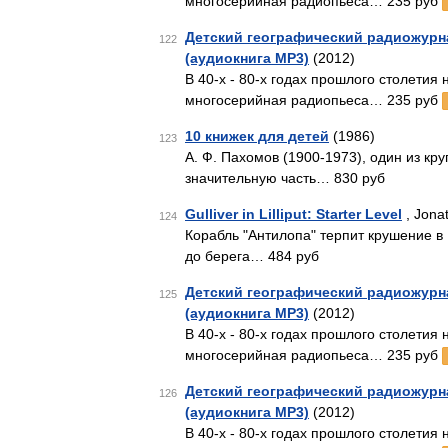
многосерийная радиопьеса… 235 руб
Детский географический радиожурна
122
(аудиокнига MP3)
(2012)
В 40-х - 80-х годах прошлого столетия
многосерийная радиопьеса… 235 руб
10 книжек для детей
(1986)
123
А. Ф. Пахомов (1900-1973), один из кр
значительную часть… 830 руб
Gulliver in Lilliput: Starter Level
, Jonat
124
Корабль "Антилопа" терпит крушение в
до берега… 484 руб
Детский географический радиожурна
125
(аудиокнига MP3)
(2012)
В 40-х - 80-х годах прошлого столетия
многосерийная радиопьеса… 235 руб
Детский географический радиожурна
126
(аудиокнига MP3)
(2012)
В 40-х - 80-х годах прошлого столетия