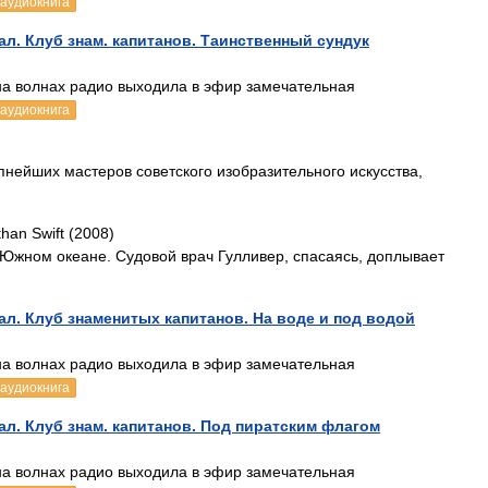
аудиокнига
л. Клуб знам. капитанов. Таинственный сундук
 на волнах радио выходила в эфир замечательная
аудиокнига
упнейших мастеров советского изобразительного искусства,
han Swift (2008)
 Южном океане. Судовой врач Гулливер, спасаясь, доплывает
л. Клуб знаменитых капитанов. На воде и под водой
 на волнах радио выходила в эфир замечательная
аудиокнига
л. Клуб знам. капитанов. Под пиратским флагом
 на волнах радио выходила в эфир замечательная