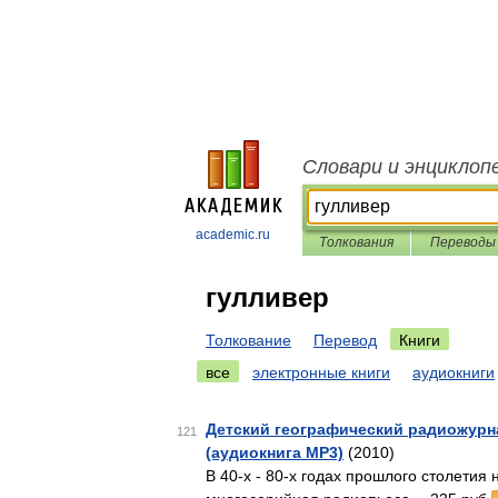
Словари и энциклоп
academic.ru
Толкования
Переводы
гулливер
Толкование
Перевод
Книги
все
электронные книги
аудиокниги
Детский географический радиожурн
121
(аудиокнига MP3)
(2010)
В 40-х - 80-х годах прошлого столетия