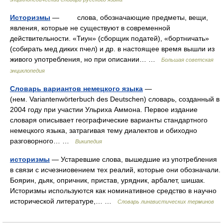
Историзмы
— слова, обозначающие предметы, вещи,
явления, которые не существуют в современной
действительности. «Тиун» (сборщик податей), «бортничать»
(собирать мед диких пчел) и др. в настоящее время вышли из
живого употребления, но при описании… …
Большая советская
энциклопедия
Словарь вариантов немецкого языка
—
(нем. Variantenwörterbuch des Deutschen) словарь, созданный в
2004 году при участии Ульриха Аммона. Первое издание
словаря описывает географические варианты стандартного
немецкого языка, затрагивая тему диалектов и обиходно
разговорного… …
Википедия
историзмы
— Устаревшие слова, вышедшие из употребления
в связи с исчезниовением тех реалий, которые они обозначали.
Боярин, дьяк, опричник, пристав, урядник, арбалет, шишак.
Историзмы используются как номинативное средство в научно
исторической литературе,… …
Словарь лингвистических терминов