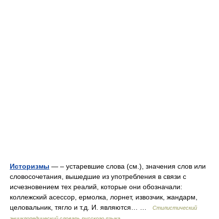
Историзмы
— – устаревшие слова (см.), значения слов или
словосочетания, вышедшие из употребления в связи с
исчезновением тех реалий, которые они обозначали:
коллежский асессор, ермолка, лорнет, извозчик, жандарм,
целовальник, тягло и т.д. И. являются… …
Стилистический
энциклопедический словарь русского языка