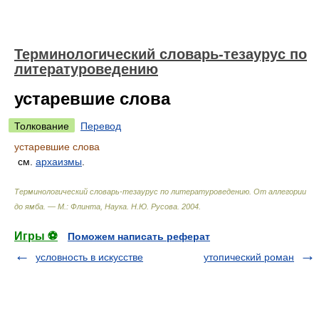
Терминологический словарь-тезаурус по
литературоведению
устаревшие слова
Толкование
Перевод
устаревшие слова
см.
архаизмы
.
Терминологический словарь-тезаурус по литературоведению. От аллегории
до ямба. — М.: Флинта, Наука
.
Н.Ю. Русова
.
2004
.
Игры ⚽
Поможем написать реферат
условность в искусстве
утопический роман