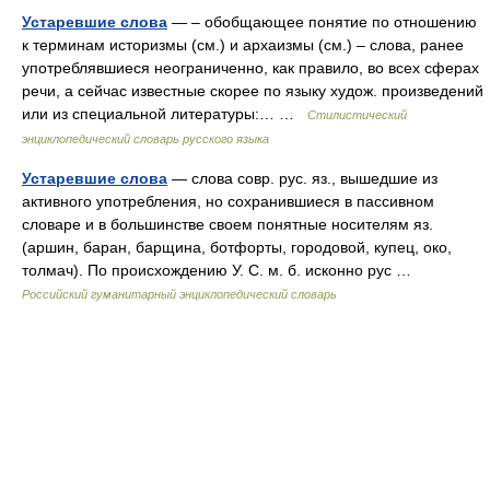
Устаревшие слова
— – обобщающее понятие по отношению
к терминам историзмы (см.) и архаизмы (см.) – слова, ранее
употреблявшиеся неограниченно, как правило, во всех сферах
речи, а сейчас известные скорее по языку худож. произведений
или из специальной литературы:… …
Стилистический
энциклопедический словарь русского языка
Устаревшие слова
— слова совр. рус. яз., вышедшие из
активного употребления, но сохранившиеся в пассивном
словаре и в большинстве своем понятные носителям яз.
(аршин, баран, барщина, ботфорты, городовой, купец, око,
толмач). По происхождению У. С. м. б. исконно рус …
Российский гуманитарный энциклопедический словарь