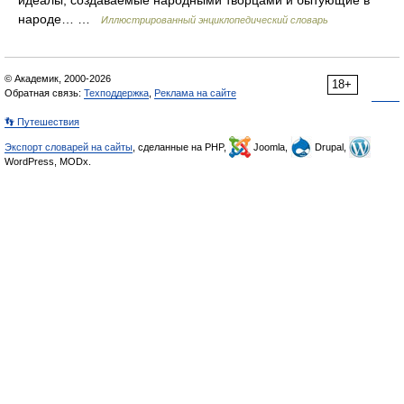
идеалы; создаваемые народными творцами и бытующие в
народе… …
Иллюстрированный энциклопедический словарь
© Академик, 2000-2026
18+
Обратная связь:
Техподдержка
,
Реклама на сайте
👣 Путешествия
Экспорт словарей на сайты
, сделанные на PHP,
Joomla,
Drupal,
WordPress, MODx.