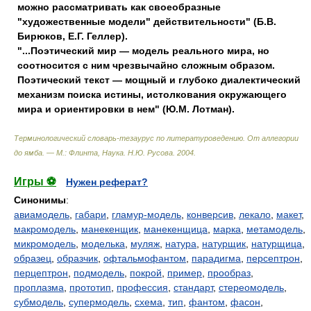
можно рассматривать как своеобразные
"художественные модели" действительности" (Б.В.
Бирюков, Е.Г. Геллер).
"...Поэтический мир — модель реального мира, но
соотносится с ним чрезвычайно сложным образом.
Поэтический текст — мощный и глубоко диалектический
механизм поиска истины, истолкования окружающего
мира и ориентировки в нем" (Ю.М. Лотман).
Терминологический словарь-тезаурус по литературоведению. От аллегории
до ямба. — М.: Флинта, Наука
.
Н.Ю. Русова
.
2004
.
Игры ⚽
Нужен реферат?
Синонимы
:
авиамодель
,
габари
,
гламур-модель
,
конверсив
,
лекало
,
макет
,
макромодель
,
манекенщик
,
манекенщица
,
марка
,
метамодель
,
микромодель
,
моделька
,
муляж
,
натура
,
натурщик
,
натурщица
,
образец
,
образчик
,
офтальмофантом
,
парадигма
,
персептрон
,
перцептрон
,
подмодель
,
покрой
,
пример
,
прообраз
,
проплазма
,
прототип
,
профессия
,
стандарт
,
стереомодель
,
субмодель
,
супермодель
,
схема
,
тип
,
фантом
,
фасон
,