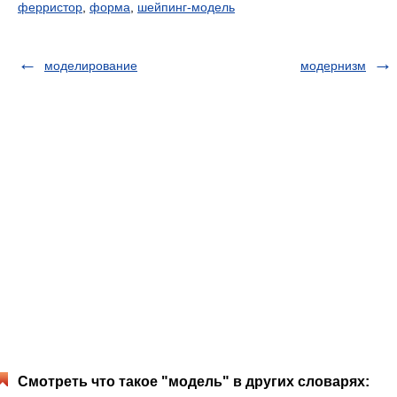
ферристор
,
форма
,
шейпинг-модель
моделирование
модернизм
Смотреть что такое "модель" в других словарях: