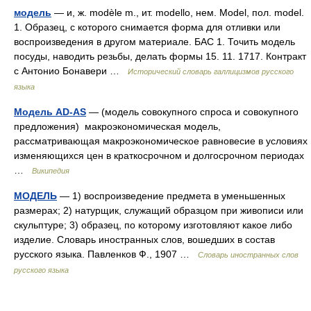
модель
— и, ж. modèle m., ит. modello, нем. Model, пол. model.
1. Образец, с которого снимается форма для отливки или
воспроизведения в другом материале. БАС 1. Точить модель
посуды, наводить резьбы, делать формы 15. 11. 1717. Контракт
с Антонио Бонавери …
Исторический словарь галлицизмов русского
языка
Модель AD-AS
— (модель совокупного спроса и совокупного
предложения) макроэкономическая модель,
рассматривающая макроэкономическое равновесие в условиях
изменяющихся цен в краткосрочном и долгосрочном периодах
…
Википедия
МОДЕЛЬ
— 1) воспроизведение предмета в уменьшенных
размерах; 2) натурщик, служащий образцом при живописи или
скульптуре; 3) образец, по которому изготовляют какое либо
изделие. Словарь иностранных слов, вошедших в состав
русского языка. Павленков Ф., 1907 …
Словарь иностранных слов
русского языка