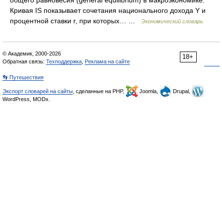
общего равновесия (general equilibrium) в макроэкономике.
Кривая IS показывает сочетания национального дохода Y и
процентной ставки r, при которых… …
Экономический словарь
© Академик, 2000-2026
18+
Обратная связь:
Техподдержка
,
Реклама на сайте
👣 Путешествия
Экспорт словарей на сайты
, сделанные на PHP,
Joomla,
Drupal,
WordPress, MODx.