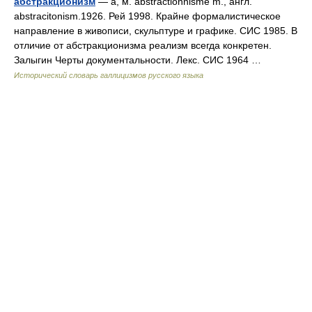
абстракционизм
— а, м. abstractionnisme m., англ.
abstracitonism.1926. Рей 1998. Крайне формалистическое
направление в живописи, скульптуре и графике. СИС 1985. В
отличие от абстракционизма реализм всегда конкретен.
Залыгин Черты документальности. Лекс. СИС 1964 …
Исторический словарь галлицизмов русского языка