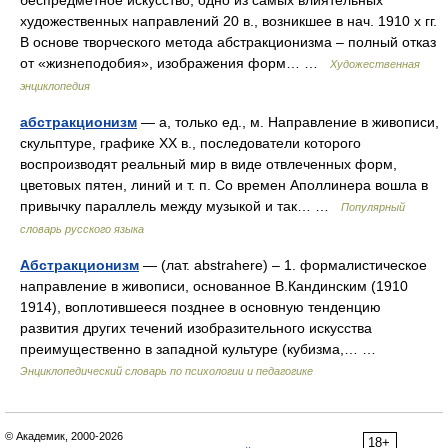
художественных направлений 20 в., возникшее в нач. 1910 х гг.
В основе творческого метода абстракционизма – полный отказ
от «жизнеподобия», изображения форм… …
Художественная
энциклопедия
абстракционизм
— а, только ед., м. Направление в живописи,
скульптуре, графике ХХ в., последователи которого
воспроизводят реальный мир в виде отвлеченных форм,
цветовых пятен, линий и т. п. Со времен Аполлинера вошла в
привычку параллель между музыкой и так… …
Популярный
словарь русского языка
Абстракционизм
— (лат. abstrahere) – 1. формалистическое
направление в живописи, основанное В.Кандинским (1910
1914), воплотившееся позднее в основную тенденцию
развития других течений изобразительного искусства
преимущественно в западной культуре (кубизма,… …
Энциклопедический словарь по психологии и педагогике
© Академик, 2000-2026
18+