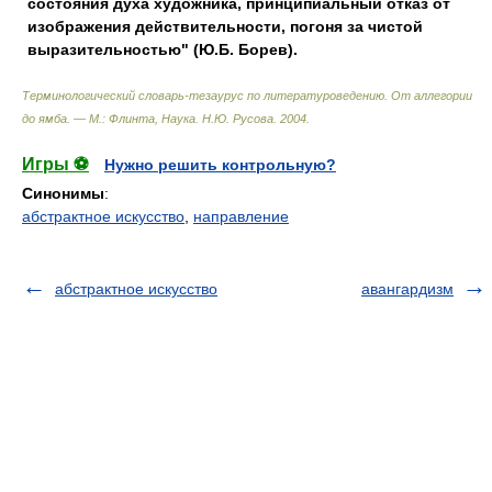
состояния духа художника, принципиальный отказ от
изображения действительности, погоня за чистой
выразительностью" (Ю.Б. Борев).
Терминологический словарь-тезаурус по литературоведению. От аллегории
до ямба. — М.: Флинта, Наука
.
Н.Ю. Русова
.
2004
.
Игры ⚽
Нужно решить контрольную?
Синонимы
:
абстрактное искусство
,
направление
абстрактное искусство
авангардизм