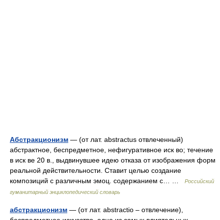
Абстракционизм
— (от лат. abstractus отвлеченный)
абстрактное, беспредметное, нефигуративное иск во; течение
в иск ве 20 в., выдвинувшее идею отказа от изображения форм
реальной действительности. Ставит целью создание
композиций с различным эмоц. содержанием с… …
Российский
гуманитарный энциклопедический словарь
абстракционизм
— (от лат. abstractio – отвлечение),
беспредметное искусство, одно из самых влиятельных