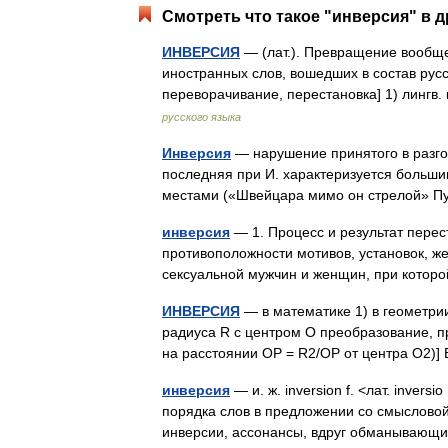
Смотреть что такое "инверсия" в д
ИНВЕРСИЯ
— (лат.). Превращение вообще
иностранных слов, вошедших в состав русск
переворачивание, перестановка] 1) линг
русского языка
Инверсия
— нарушение принятого в разго
последняя при И. характеризуется большим
местами («Швейцара мимо он стрелой» 
инверсия
— 1. Процесс и результат перес
противоположности мотивов, установок, же
сексуальной мужчин и женщин, при котор
ИНВЕРСИЯ
— в математике 1) в геометри
радиуса R с центром О преобразование, пр
на расстоянии ОР = R2/ОР от центра О2
инверсия
— и. ж. inversion f. <лат. inver
порядка слов в предложении со смыслово
инверсии, ассонансы, вдруг обманыва