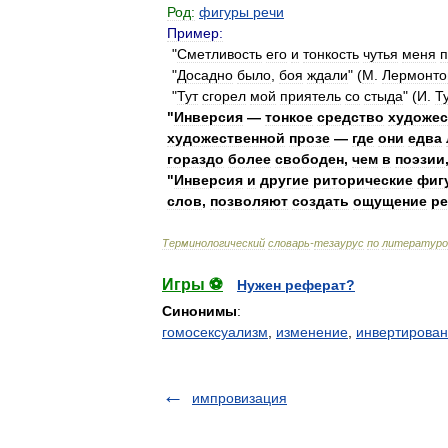
Род:
фигуры
речи
Пример:
"
Сметливость
его
и
тонкость
чутья
меня
п
"
Досадно
было
,
боя
ждали
" (
М
.
Лермонто
"
Тут
сгорел
мой
приятель
со
стыда
" (
И
.
Т
"
Инверсия
—
тонкое
средство
художес
художественной
прозе
—
где
они
едва
гораздо
более
свободен
,
чем
в
поэзии
"
Инверсия
и
другие
риторические
фиг
слов
,
позволяют
создать
ощущение
ре
Терминологический
словарь
-
тезаурус
по
литературо
Игры ⚽
Нужен реферат?
Синонимы
:
гомосексуализм
,
изменение
,
инвертирова
импровизация