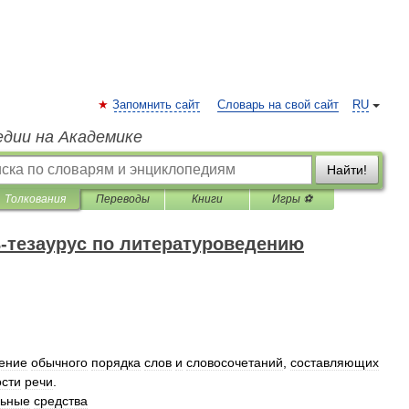
Запомнить сайт
Словарь на свой сайт
RU
едии на Академике
Найти!
Толкования
Переводы
Книги
Игры ⚽
-тезаурус по литературоведению
ение
обычного
порядка
слов
и
словосочетаний
,
составляющих
ости
речи
.
льные
средства