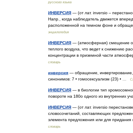
русского языка
ИНВЕРСИЯ
— (от лат. inversio – переста
Напр., когда наблюдатель движется вперед
расположенной на темном фоне и обращ
энциклопедия
ИНВЕРСИЯ
— (атмосферная) смещение ох
теплого воздуха, что ведет к снижению р
концентрации в приземной части атмосф
словарь
инверсия
— обращение, инвертирование, 
синонимов: 7 • гомосексуализм (23) • …
С
ИНВЕРСИЯ
— в биологии тип хромосомной
повороте на 180о одного из внутренних 
ИНВЕРСИЯ
— (от лат. inversio перестанов
словосочетаний, составляющих предложени
элемента предложения или для придани
словарь