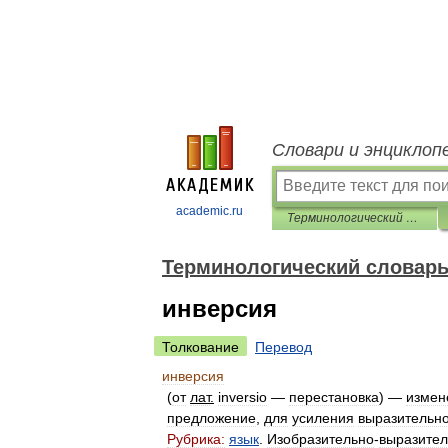
Словари и энциклоп
academic.ru
Терминологический словарь-тезаурус по литературоведению
Терминологический словарь
инверсия
Толкование
Перевод
инверсия
(
от
лат
.
inversio
—
перестановка
) —
измен
предложение
,
для
усиления
выразительн
Рубрика:
язык
.
Изобразительно
-
выразите