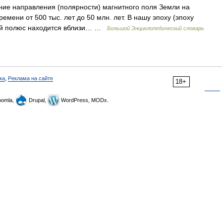
ие направления (полярности) магнитного поля Земли на
емени от 500 тыс. лет до 50 млн. лет. В нашу эпоху (эпоху
ый полюс находится вблизи… …
Большой Энциклопедический словарь
ка
,
Реклама на сайте
18+
omla,
Drupal,
WordPress, MODx.