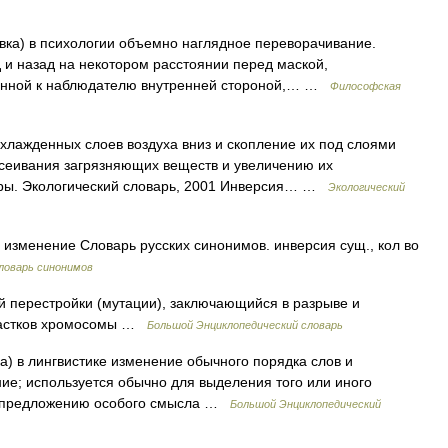
новка) в психологии объемно наглядное переворачивание.
 и назад на некотором расстоянии перед маской,
енной к наблюдателю внутренней стороной,… …
Философская
лажденных слоев воздуха вниз и скопление их под слоями
ассеивания загрязняющих веществ и увеличению их
еры. Экологический словарь, 2001 Инверсия… …
Экологический
изменение Словарь русских синонимов. инверсия сущ., кол во
ловарь синонимов
 перестройки (мутации), заключающийся в разрыве и
участков хромосомы …
Большой Энциклопедический словарь
ка) в лингвистике изменение обычного порядка слов и
е; используется обычно для выделения того или иного
я предложению особого смысла …
Большой Энциклопедический