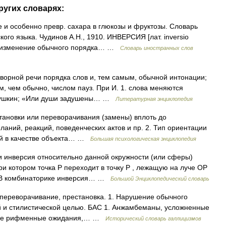
ругих словарях:
 и особенно превр. сахара в глюкозы и фруктозы. Словарь
ого языка. Чудинов А.Н., 1910. ИНВЕРСИЯ [лат. inversio
в. изменение обычного порядка… …
Словарь иностранных слов
ворной речи порядка слов и, тем самым, обычной интонации;
, чем обычно, числом пауз. При И. 1. слова меняются
Пушкин; «Или души задушены… …
Литературная энциклопедия
тановки или переворачивания (замены) вплоть до
ланий, реакций, поведенческих актов и пр. 2. Тип ориентации
ой в качестве объекта… …
Большая психологическая энциклопедия
и инверсия относительно данной окружности (или сферы)
и котором точка Р переходит в точку Р , лежащую на луче ОР
)] В комбинаторике инверсия… …
Большой Энциклопедический словарь
sio переворачивание, престановка. 1. Нарушение обычного
й и стилистической целью. БАС 1. Анжамбеманы, усложненные
ющие рифменные ожидания,… …
Исторический словарь галлицизмов