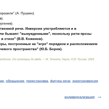
оразили
".(
А
.
Пушкин
).
в
).
ургенев
).
твенной
речи
.
Инверсии
употребляются
и
в
ли
бывают
"
вынужденными
",
поскольку
ритм
прозы
,
в
стихе
" (
В
.
В
.
Кожинов
).
уры
,
построенные
на
"
игре
"
порядком
и
расположением
чевого
пространства
" (
Ю
.
Б
.
Борев
).
ведению
.
От
аллегории
до
ямба
. —
М
.
:
Флинта
,
Наука
.
Н
.
Ю
.
Русова
.
2004
.
ние
,
обращение
,
перестановка
,
фигура речи
,
энергоинверсия
индивидуализация